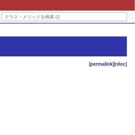
[
permalink
][
rdoc
]