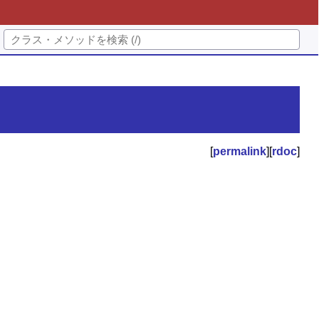
[
permalink
][
rdoc
]