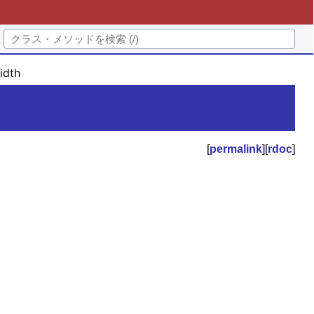
idth
[
permalink
][
rdoc
]