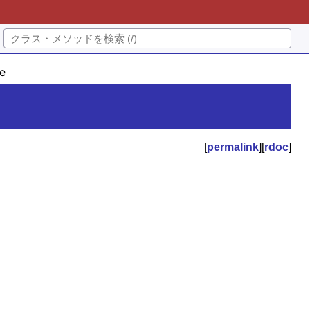
e
[
permalink
][
rdoc
]