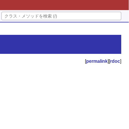
[
permalink
][
rdoc
]