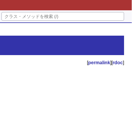
[
permalink
][
rdoc
]