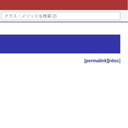
[
permalink
][
rdoc
]