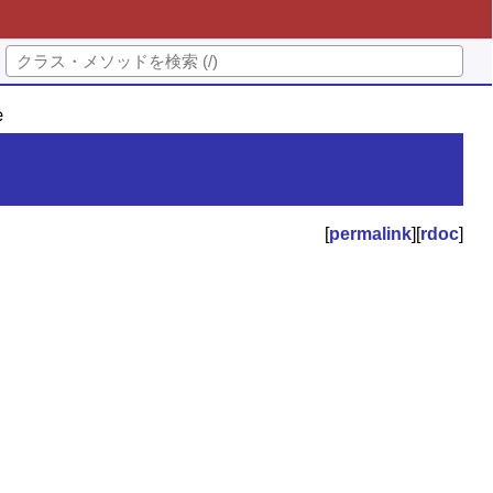
e
[
permalink
][
rdoc
]