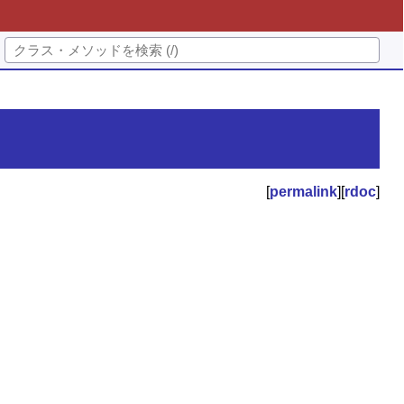
[
permalink
][
rdoc
]