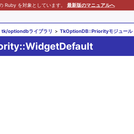
Ruby を対象としています。
最新版のマニュアルへ
tk/optiondbライブラリ
TkOptionDB::Priorityモジュール
ority::WidgetDefault