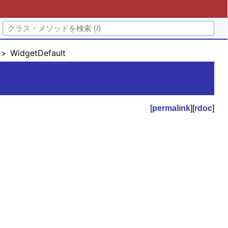
WidgetDefault
[
permalink
][
rdoc
]