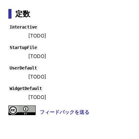
定数
Interactive
[TODO]
StartupFile
[TODO]
UserDefault
[TODO]
WidgetDefault
[TODO]
フィードバックを送る