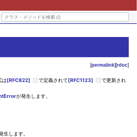
[
permalink
][
rdoc
]
式は
[RFC822]
で定義されて
[RFC1123]
で更新され
tError
が発生します。
発生します。