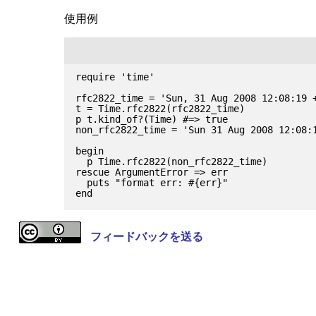
使用例
require 'time'

rfc2822_time = 'Sun, 31 Aug 2008 12:08:19 +
t = Time.rfc2822(rfc2822_time)

p t.kind_of?(Time) #=> true

non_rfc2822_time = 'Sun 31 Aug 2008 12:08:1
begin

  p Time.rfc2822(non_rfc2822_time)

rescue ArgumentError => err

  puts "format err: #{err}"

フィードバックを送る