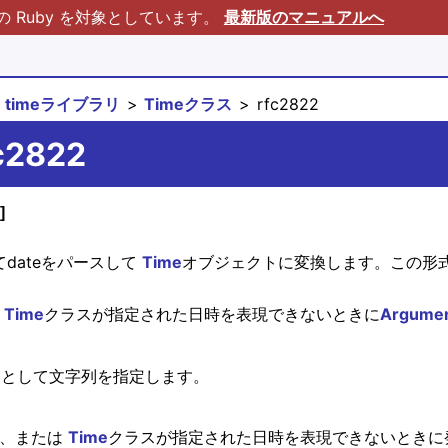
Ruby を対象としています。
最新版のマニュアルへ
timeライブラリ
Timeクラス
rfc2822
fc2822
]
してdateをパースして
Time
オブジェクトに変換します。この形
は
Time
クラスが指定された日時を表現できないときに
Argumen
me として文字列を指定します。
い、または
Time
クラスが指定された日時を表現できないときに