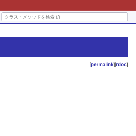
[
permalink
][
rdoc
]