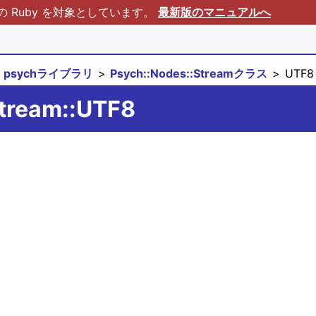
Ruby を対象としています。
最新版のマニュアルへ
psychライブラリ
Psych::Nodes::Streamクラス
UTF8
Stream::UTF8