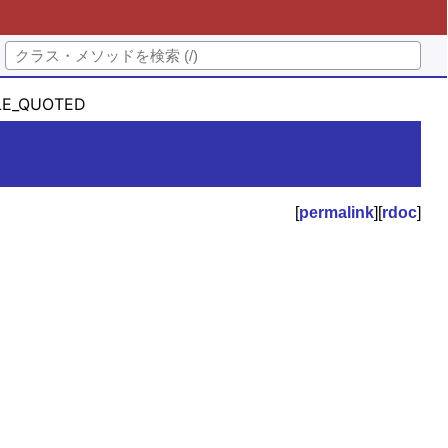
E_QUOTED
[
permalink
][
rdoc
]