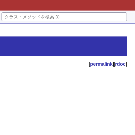
[
permalink
][
rdoc
]