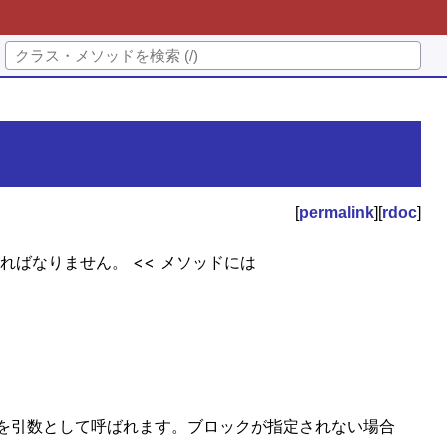
[
permalink
][
rdoc
]
いなければなりません。 << メソッドには
を引数として呼ばれます。ブロックが指定されない場合