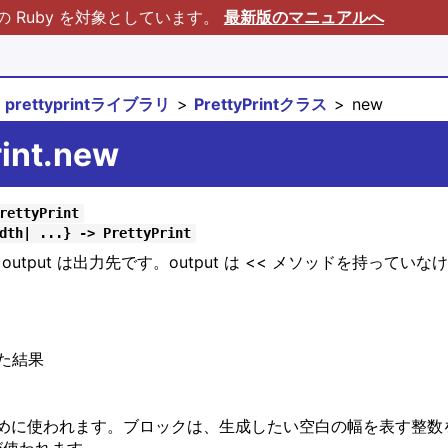
Ruby を対象としています。
最新版のマニュアルへ
prettyprintライブラリ
PrettyPrintクラス
new
rint.new
rettyPrint
dth| ...} -> PrettyPrint
す。 output は出力先です。output は << メソッドを持って
た結果
めに使われます。ブロックは、生成したい空白の幅を表す整数