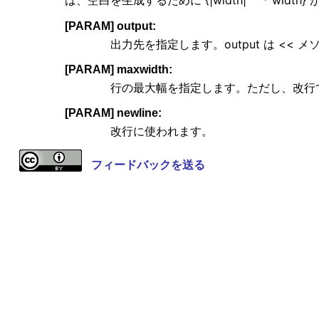
は、空白を生成するために {|width| ' ' * widt
[PARAM] output:
出力先を指定します。output は <<
[PARAM] maxwidth:
行の最大幅を指定します。ただし、改行で
[PARAM] newline:
改行に使われます。
フィードバックを送る