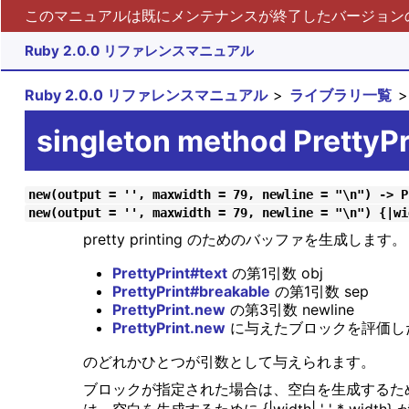
このマニュアルは既にメンテナンスが終了したバージョンの 
Ruby 2.0.0 リファレンスマニュアル
Ruby 2.0.0 リファレンスマニュアル
ライブラリ一覧
singleton method PrettyP
new(output = '', maxwidth = 79, newline = "\n") -> P
new(output = '', maxwidth = 79, newline = "\n") {|wi
pretty printing のためのバッファを生成しま
PrettyPrint#text
の第1引数 obj
PrettyPrint#breakable
の第1引数 sep
PrettyPrint.new
の第3引数 newline
PrettyPrint.new
に与えたブロックを評価し
のどれかひとつが引数として与えられます。
ブロックが指定された場合は、空白を生成するた