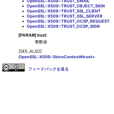
OpenSSL::X509::TRUST_EMAIL
OpenSSL::X509::TRUST_OBJECT_SIGN
OpenSSL::X509::TRUST_SSL_CLIENT
OpenSSL::X509::TRUST_SSL_SERVER
OpenSSL::X509::TRUST_OCSP_REQUEST
OpenSSL::X509::TRUST_OCSP_SIGN
[PARAM] trust:
整数値
[SEE_ALSO]
OpenSSL::X509::StoreContext#trust=
フィードバックを送る