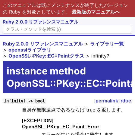
このマニュアルは既にメンテナンスが終了したバージョン
の Ruby を対象としています。
最新版のマニュアルへ
Ruby 2.0.0 リファレンスマニュアル
Ruby 2.0.0 リファレンスマニュアル
ライブラリ一覧
opensslライブラリ
OpenSSL::PKey::EC::Pointクラス
infinity?
instance method
OpenSSL::PKey::EC::Point#
[
permalink
][
rdoc
]
infinity? -> bool
自身が無限遠点であるならば true を返します。
[EXCEPTION]
OpenSSL::PKey::EC::Point::Error:
エラーが生じた場合に発生します