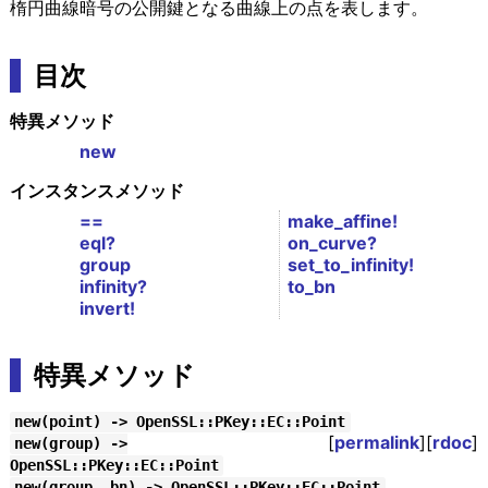
楕円曲線暗号の公開鍵となる曲線上の点を表します。
目次
特異メソッド
new
インスタンスメソッド
==
make_affine!
eql?
on_curve?
group
set_to_infinity!
infinity?
to_bn
invert!
特異メソッド
new(point) -> OpenSSL::PKey::EC::Point
[
permalink
][
rdoc
]
new(group) ->
OpenSSL::PKey::EC::Point
new(group, bn) -> OpenSSL::PKey::EC::Point