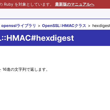
Ruby を対象としています。
最新版のマニュアルへ
opensslライブラリ
OpenSSL::HMACクラス
hexdiges
L::HMAC#hexdigest
を 16進の文字列で返します。