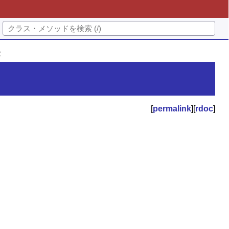
t
[
permalink
][
rdoc
]