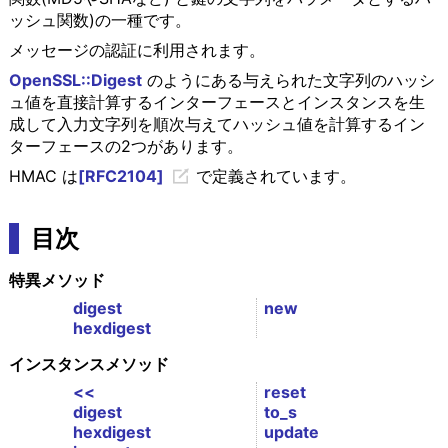
ッシュ関数)の一種です。
メッセージの認証に利用されます。
OpenSSL::Digest
のようにある与えられた文字列のハッシ
ュ値を直接計算するインターフェースとインスタンスを生
成して入力文字列を順次与えてハッシュ値を計算するイン
ターフェースの2つがあります。
HMAC は
[RFC2104]
で定義されています。
目次
特異メソッド
digest
new
hexdigest
インスタンスメソッド
<<
reset
digest
to_s
hexdigest
update