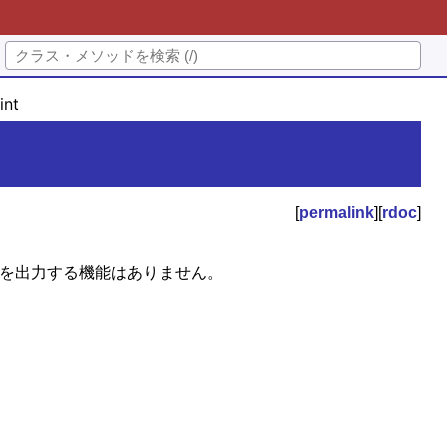
int
[
permalink
][
rdoc
]
 を出力する機能はありません。