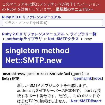
このマニュアルは既にメンテナンスが終了したバージョン
の Ruby を対象としています。
最新版のマニュアルへ
Ruby 2.0.0 リファレンスマニュアル
Ruby 2.0.0 リファレンスマニュアル
ライブラリ一覧
net/smtpライブラリ
Net::SMTPクラス
new
singleton method
Net::SMTP.new
new(address, port = Net::SMTP.default_port) ->
[
permalink
][
rdoc
]
Net::SMTP
新しい SMTP オブジェクトを生成します。
address はSMTPサーバーのFQDNで、 port は接
続するポート番号です。ただし、このメソッドで
はまだTCPの接続はしません。
Net::SMTP#start