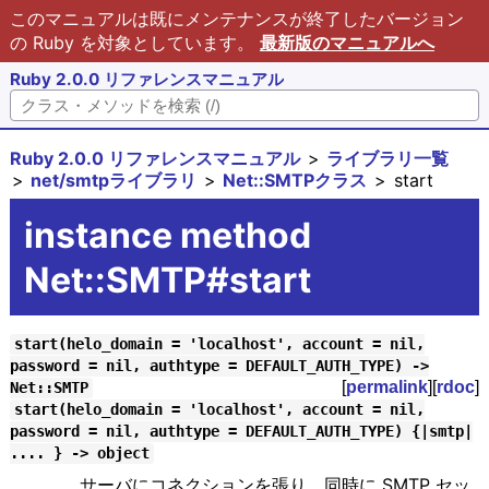
このマニュアルは既にメンテナンスが終了したバージョン
の Ruby を対象としています。
最新版のマニュアルへ
Ruby 2.0.0 リファレンスマニュアル
Ruby 2.0.0 リファレンスマニュアル
ライブラリ一覧
net/smtpライブラリ
Net::SMTPクラス
start
instance method
Net::SMTP#start
start(helo_domain = 'localhost', account = nil,
password = nil, authtype = DEFAULT_AUTH_TYPE) ->
[
permalink
][
rdoc
]
Net::SMTP
start(helo_domain = 'localhost', account = nil,
password = nil, authtype = DEFAULT_AUTH_TYPE) {|smtp|
.... } -> object
サーバにコネクションを張り、同時に SMTP セッ