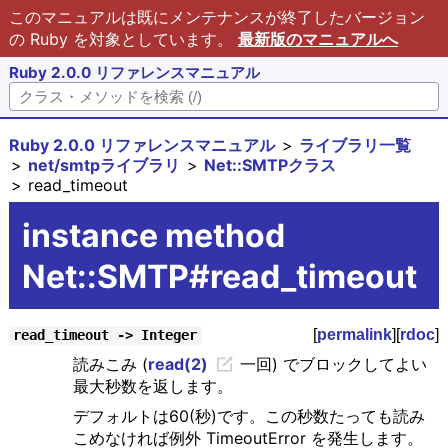
このマニュアルは既にメンテナンスが終了したバージョン
の Ruby を対象としています。
最新版のマニュアルへ
Ruby 2.0.0 リファレンスマニュアル
Ruby 2.0.0 リファレンスマニュアル
ライブラリ一覧
net/smtpライブラリ
Net::SMTPクラス
read_timeout
instance method
Net::SMTP#read_timeout
[
permalink
][
rdoc
]
read_timeout -> Integer
読みこみ (
read(2)
一回) でブロックしてよい
最大秒数を返します。
デフォルトは60(秒)です。この秒数たっても読み
こめなければ例外 TimeoutError を発生します。