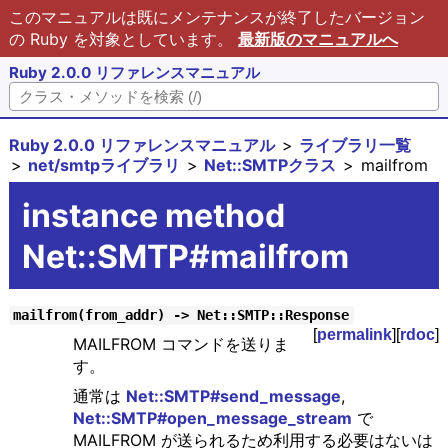
このマニュアルは既にメンテナンスが終了したバージョン
の Ruby を対象としています。
最新版のマニュアルへ
Ruby 2.0.0 リファレンスマニュアル
Ruby 2.0.0 リファレンスマニュアル
ライブラリ一覧
net/smtpライブラリ
Net::SMTPクラス
mailfrom
instance method
Net::SMTP#mailfrom
mailfrom(from_addr) -> Net::SMTP::Response
[
permalink
][
rdoc
]
MAILFROM コマンドを送りま
す。
通常は
Net::SMTP#send_message
,
Net::SMTP#open_message_stream
で
MAILFROM が送られるため利用する必要はないは