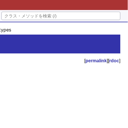
types
[
permalink
][
rdoc
]