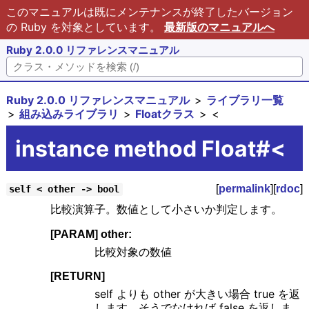
このマニュアルは既にメンテナンスが終了したバージョン
の Ruby を対象としています。
最新版のマニュアルへ
Ruby 2.0.0 リファレンスマニュアル
Ruby 2.0.0 リファレンスマニュアル
ライブラリ一覧
組み込みライブラリ
Floatクラス
<
instance method Float#<
[
permalink
][
rdoc
]
self < other -> bool
比較演算子。数値として小さいか判定します。
[PARAM] other:
比較対象の数値
[RETURN]
self よりも other が大きい場合 true を返
します。そうでなければ false を返しま