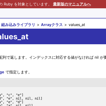
Ruby を対象としています。
最新版のマニュアルへ
組み込みライブラリ
Arrayクラス
values_at
alues_at
列で返します。インデックスに対応する値がなければ nil が
ge
で指定します。
", "c", "e"]

", "e", nil, nil, nil]

", "e", "d"]

", "a", nil, nil]
