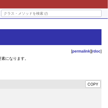
[
permalink
][
rdoc
]
要素になります。