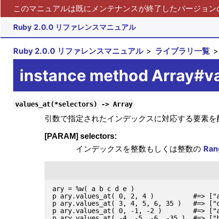
このマニュアルは既にメンテナンスが終了したバージョンの 
Ruby 2.0.0 リファレンスマニュアル
Ruby 2.0.0 リファレンスマニュアル
ライブラリ一覧
instance method Array#v
values_at(*selectors) -> Array
引数で指定されたインデックスに対応する要素を配
[PARAM] selectors:
インデックスを整数もしくは整数の
Ran
ary = %w( a b c d e )

p ary.values_at( 0, 2, 4 )          #=> ["a
p ary.values_at( 3, 4, 5, 6, 35 )   #=> ["d
p ary.values_at( 0, -1, -2 )        #=> ["a
p ary.values_at( -4, -5, -6, -35 )  #=> ["b