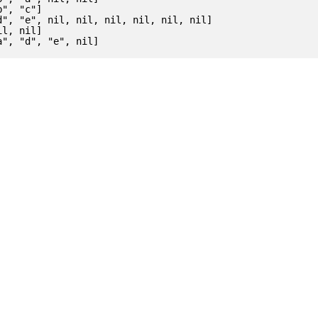
", "c"]

", "e", nil, nil, nil, nil, nil, nil]

l, nil]
