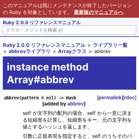
このマニュアルは既にメンテナンスが終了したバージョン
の Ruby を対象としています。
最新版のマニュアルへ
Ruby 2.0.0 リファレンスマニュアル
Ruby 2.0.0 リファレンスマニュアル
ライブラリ一覧
abbrevライブラリ
Arrayクラス
abbrev
instance method
Array#abbrev
[
permalink
][
rdoc
]
abbrev(pattern = nil) -> Hash
[added by
abbrev
]
self が文字列の配列の場合、self から一意に決ま
る短縮形を計算し、短縮形をキー、元の文字列を
値とするハッシュを返します。
引数に正規表現を指定すると、self のうちそのパ