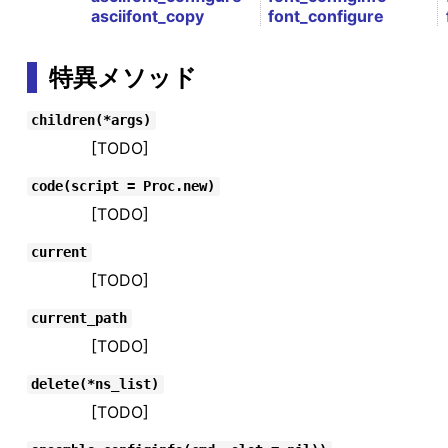
asciifont_copy
font_configure
特異メソッド
children(*args)
[TODO]
code(script = Proc.new)
[TODO]
current
[TODO]
current_path
[TODO]
delete(*ns_list)
[TODO]