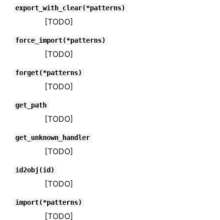
export_with_clear(*patterns)
[TODO]
force_import(*patterns)
[TODO]
forget(*patterns)
[TODO]
get_path
[TODO]
get_unknown_handler
[TODO]
id2obj(id)
[TODO]
import(*patterns)
[TODO]