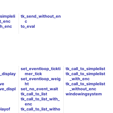
simpleli
tk_send_without_en
t_enc
c
th_enc
to_eval
set_eventloop_tickti
tk_call_to_simplelist
_display
mer_tick
tk_call_to_simplelist
set_eventloop_weig
_with_enc
ive
ht
tk_call_to_simplelist
ve_displ
set_no_event_wait
_without_enc
tk_call_to_list
windowingsystem
tk_call_to_list_with_
enc
layof
tk_call_to_list_witho