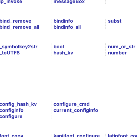
ip_invoke
messageBox
bind_remove
bindinfo
subst
bind_remove_all
bindinfo_all
_symbolkey2str
bool
num_or_str
_toUTF8
hash_kv
number
config_hash_kv
configure_cmd
configinfo
current_configinfo
configure
font_copy
kanjifont_configure
latinfont_co