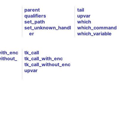
parent
tail
qualifiers
upvar
set_path
which
set_unknown_handl
which_command
er
which_variable
with_enc
tk_call
without_
tk_call_with_enc
tk_call_without_enc
upvar