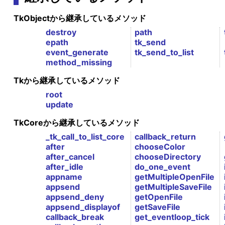
TkObjectから継承しているメソッド
destroy
path
epath
tk_send
event_generate
tk_send_to_list
method_missing
Tkから継承しているメソッド
root
update
TkCoreから継承しているメソッド
_tk_call_to_list_core
callback_return
after
chooseColor
after_cancel
chooseDirectory
after_idle
do_one_event
appname
getMultipleOpenFile
appsend
getMultipleSaveFile
appsend_deny
getOpenFile
appsend_displayof
getSaveFile
callback_break
get_eventloop_tick