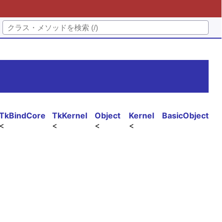
TkBindCore
TkKernel
Object
Kernel
BasicObject