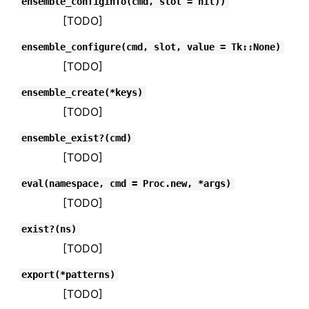
ensemble_configinfo(cmd, slot = nil))
[TODO]
ensemble_configure(cmd, slot, value = Tk::None)
[TODO]
ensemble_create(*keys)
[TODO]
ensemble_exist?(cmd)
[TODO]
eval(namespace, cmd = Proc.new, *args)
[TODO]
exist?(ns)
[TODO]
export(*patterns)
[TODO]