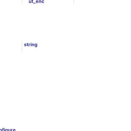
ut_enc
string
nfigure