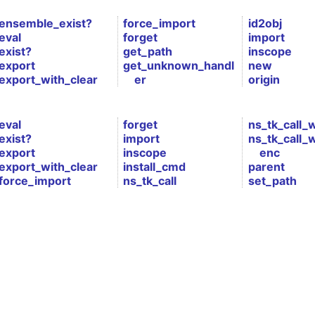
ensemble_exist?
force_import
id2obj
eval
forget
import
exist?
get_path
inscope
export
get_unknown_handl
new
export_with_clear
er
origin
eval
forget
ns_tk_call_
exist?
import
ns_tk_call_
export
inscope
enc
export_with_clear
install_cmd
parent
force_import
ns_tk_call
set_path