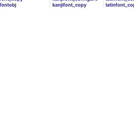
fontobj
kanjifont_copy
latinfont_co