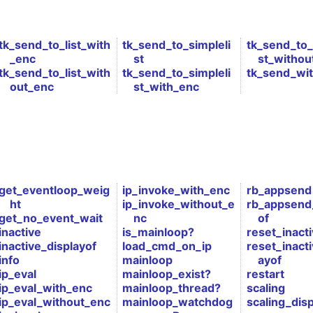
tk_send_to_list_with
tk_send_to_simpleli
tk_send_to_
_enc
st
st_withou
tk_send_to_list_with
tk_send_to_simpleli
tk_send_wi
out_enc
st_with_enc
get_eventloop_weig
ip_invoke_with_enc
rb_appsend
ht
ip_invoke_without_e
rb_appsend
get_no_event_wait
nc
of
inactive
is_mainloop?
reset_inact
inactive_displayof
load_cmd_on_ip
reset_inacti
info
mainloop
ayof
ip_eval
mainloop_exist?
restart
ip_eval_with_enc
mainloop_thread?
scaling
ip_eval_without_enc
mainloop_watchdog
scaling_disp