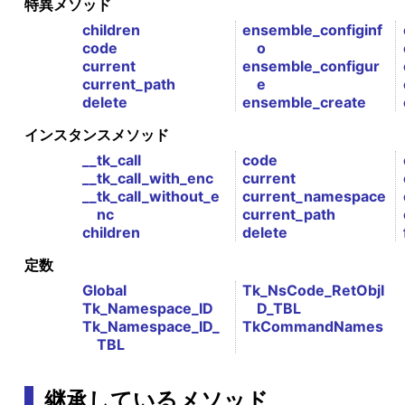
特異メソッド
children
ensemble_configinf
code
o
current
ensemble_configur
current_path
e
delete
ensemble_create
インスタンスメソッド
__tk_call
code
__tk_call_with_enc
current
__tk_call_without_e
current_namespace
nc
current_path
children
delete
定数
Global
Tk_NsCode_RetObjI
Tk_Namespace_ID
D_TBL
Tk_Namespace_ID_
TkCommandNames
TBL
継承しているメソッド