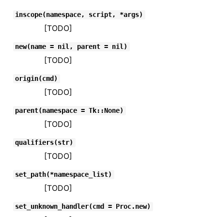
inscope(namespace, script, *args)
[TODO]
new(name = nil, parent = nil)
[TODO]
origin(cmd)
[TODO]
parent(namespace = Tk::None)
[TODO]
qualifiers(str)
[TODO]
set_path(*namespace_list)
[TODO]
set_unknown_handler(cmd = Proc.new)