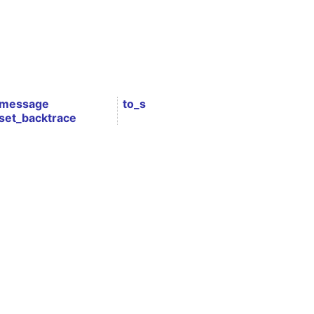
message
to_s
set_backtrace