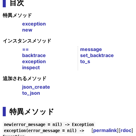
目次
特異メソッド
exception
new
インスタンスメソッド
==
message
backtrace
set_backtrace
exception
to_s
inspect
追加されるメソッド
json_create
to_json
特異メソッド
new(error_message = nil) -> Exception
[
permalink
][
rdoc
]
exception(error_message = nil) ->