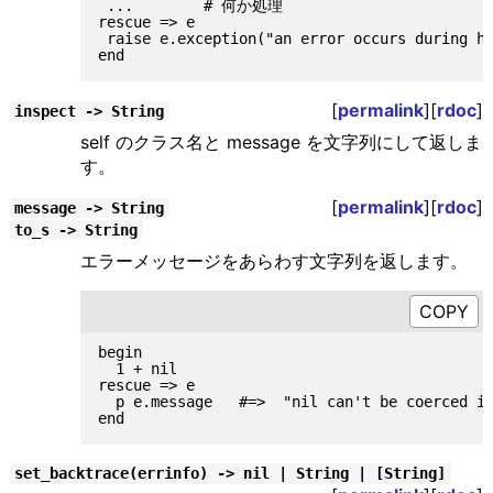
 ...        # 何か処理

rescue => e

 raise e.exception("an error occurs durin
[
permalink
][
rdoc
]
inspect -> String
self のクラス名と message を文字列にして返しま
す。
[
permalink
][
rdoc
]
message -> String
to_s -> String
エラーメッセージをあらわす文字列を返します。
begin

  1 + nil

rescue => e

  p e.message   #=>  "nil can't be coerced in
set_backtrace(errinfo) -> nil | String | [String]