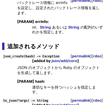
[
permalink
][
rdoc
]
バックトレース情報に errinfo
を設定し、設定されたバックトレース情報を返し
ます。
[PARAM] errinfo:
nil、
String
あるいは
String
の配列のいず
れかを指定します。
追加されるメソッド
[
permalink
][
rdoc
]
json_create(hash) -> Exception
[added by
json/add/core
]
JSON のオブジェクトから Ruby のオブジェクト
を生成して返します。
[PARAM] hash:
適切なキーを持つハッシュを指定しま
す。
[
permalink
][
rdoc
]
to_json(*args) -> String