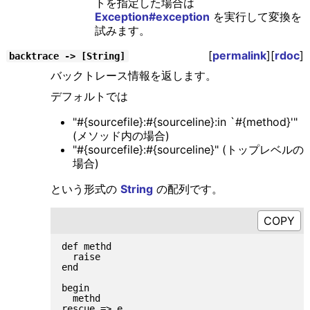
トを指定した場合は
Exception#exception
を実行して変換を
試みます。
[
permalink
][
rdoc
]
backtrace -> [String]
バックトレース情報を返します。
デフォルトでは
"#{sourcefile}:#{sourceline}:in `#{method}'"
(メソッド内の場合)
"#{sourcefile}:#{sourceline}" (トップレベルの
場合)
という形式の
String
の配列です。
def methd

  raise

end

begin

  methd

rescue => e
