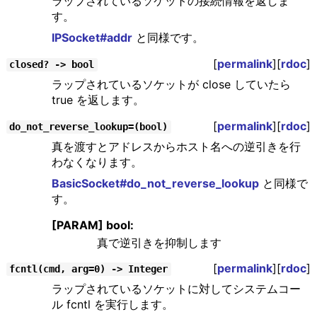
ラップされているソケットの接続情報を返しま
す。
IPSocket#addr
と同様です。
[
permalink
][
rdoc
]
closed? -> bool
ラップされているソケットが close していたら
true を返します。
[
permalink
][
rdoc
]
do_not_reverse_lookup=(bool)
真を渡すとアドレスからホスト名への逆引きを行
わなくなります。
BasicSocket#do_not_reverse_lookup
と同様で
す。
[PARAM] bool:
真で逆引きを抑制します
[
permalink
][
rdoc
]
fcntl(cmd, arg=0) -> Integer
ラップされているソケットに対してシステムコー
ル fcntl を実行します。