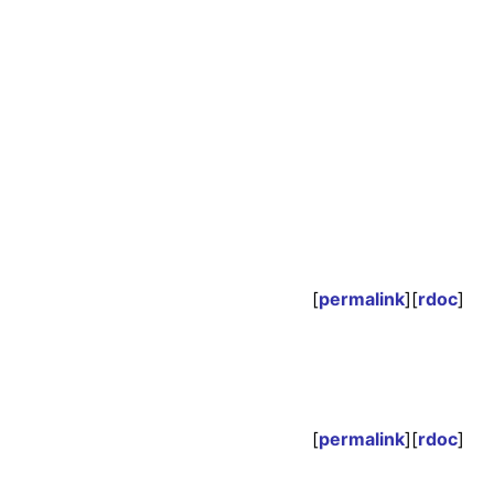
[
permalink
][
rdoc
]
[
permalink
][
rdoc
]