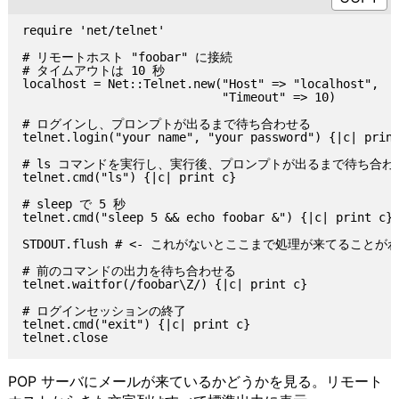
require 'net/telnet'

# リモートホスト "foobar" に接続

# タイムアウトは 10 秒

localhost = Net::Telnet.new("Host" => "localhost",

                            "Timeout" => 10)

# ログインし、プロンプトが出るまで待ち合わせる

telnet.login("your name", "your password") {|c| print
# ls コマンドを実行し、実行後、プロンプトが出るまで待ち合わせ
telnet.cmd("ls") {|c| print c}

# sleep で 5 秒

telnet.cmd("sleep 5 && echo foobar &") {|c| print c}

STDOUT.flush # <- これがないとここまで処理が来てることが
# 前のコマンドの出力を待ち合わせる

telnet.waitfor(/foobar\Z/) {|c| print c}

# ログインセッションの終了

telnet.cmd("exit") {|c| print c}

POP サーバにメールが来ているかどうかを見る。リモート