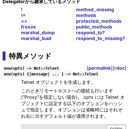
Delegatorから継承しているメソッド
!
method_missing
!=
methods
==
protected_methods
freeze
public_methods
marshal_dump
respond_to?
marshal_load
respond_to_missing?
特異メソッド
[
permalink
][
rdoc
]
new(opts) -> Net::Telnet
new(opts) {|message| ... } -> Net::Telnet
Telnet オブジェクトを生成します。
このときリモートホストへの接続も行います
("Proxy"を指定しない場合)。 opts には Telnet オ
ブジェクトに設定する以下のオプションをハッシ
ュで指定します。オプションは省略時にはそれぞ
れ右に示すデフォルト値が適用されます。