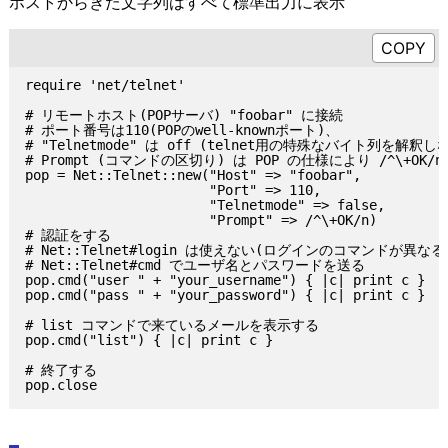
ホストからきた文字列はすべて標準出力に表示
require 'net/telnet'

# リモートホスト(POPサーバ) "foobar" に接続

# ポート番号は110(POPのwell-knownポート)、

# "Telnetmode" は off (telnet用の特殊なバイト列を解釈しな
# Prompt (コマンドの区切り) は POP の仕様により /^\+OK/n
pop = Net::Telnet::new("Host" => "foobar",

                       "Port" => 110,

                       "Telnetmode" => false,

                       "Prompt" => /^\+OK/n)

# 認証をする

# Net::Telnet#login は使えない(ログインのコマンドが異なる
# Net::Telnet#cmd でユーザ名とパスワードを送る

pop.cmd("user " + "your_username") { |c| print c }

pop.cmd("pass " + "your_password") { |c| print c }

# list コマンドで来ているメールを表示する

pop.cmd("list") { |c| print c }

# 終了する
