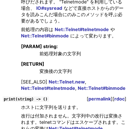
呼びだされます。 "Telnetmode" を利用している
場合、
IO#sysread
などで直接ホストからのデー
タを読みこんだ場合にのみこのメソッドを呼ぶ必
要があるでしょう。
前処理の内容は
Net::Telnet#telnetmode
や
Net::Telnet#binmode
によって変わります。
[PARAM] string:
前処理対象の文字列
[RETURN]
変換後の文字列
[SEE_ALSO]
Net::Telnet.new
,
Net::Telnet#telnetmode
,
Net::Telnet#binmode
[
permalink
][
rdoc
]
print(string) -> ()
ホストに文字列を送ります。
改行は付加されません。文字列中の改行は変換さ
れます。telnetコマンドはエスケープされます。こ
れらの変換は
Net::Telnet#telnetmode
,