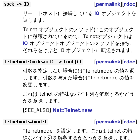
[
permalink
][
rdoc
]
sock -> IO
リモートホストに接続している
IO
オブジェクトを
返します。
Telnet オブジェクトのメソッドはこのオブジェク
トに移譲されているので、Telnetオブジェクトは
IO
オブジェクトオブジェクトのメソッドを持ち、
それらを呼ぶと IO オブジェクトに転送されます。
[
permalink
][
rdoc
]
telnetmode(mode=nil) -> bool|()
引数を指定しない場合には"Telnetmode"の値を返
します。引数を与えた場合は"Telnetmode"の値を
変更します。
これは telnet の特殊なバイト列を解釈するかどう
かを意味します。
[SEE_ALSO]
Net::Telnet.new
[
permalink
][
rdoc
]
telnetmode=(mode)
"Telnetmode" を設定します。これは telnet の特
殊なバイト列を解釈するかどうかを意味します。