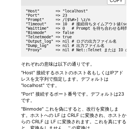
"Host"       => "localhost"

"Port"       => 23

"Prompt"     => /[$%#>] \z/n

"Timeout"    => 10  # 接続待ちタイムアウト値(sec
"Waittime"   => 0   # Prompt を待ち合わせ
"Binmode"    => false

"Telnetmode" => true

"Output_log" => nil # ログの出力ファイル名

"Dump_log"   => nil # 出力ファイル名

それぞれの意味は以下の通りです。
"Host" 接続するホストのホスト名もしくはIPアド
レスを文字列で指定します。デフォルトは
"localhost" です。
"Port" 接続するポート番号です。デフォルトは23
です。
"Binmode" これを偽にすると、改行を変換しま
す。ホストへの LF は CRLF に変換され、ホストか
らの CRLF は LF に変換されます。これを真にする
と、変換をしません。この変換は