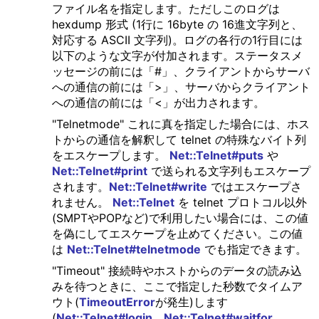
ファイル名を指定します。ただしこのログは
hexdump 形式 (1行に 16byte の 16進文字列と、
対応する ASCII 文字列)。ログの各行の1行目には
以下のような文字が付加されます。ステータスメ
ッセージの前には「#」、クライアントからサーバ
への通信の前には「>」、サーバからクライアント
への通信の前には「<」が出力されます。
"Telnetmode" これに真を指定した場合には、ホス
トからの通信を解釈して telnet の特殊なバイト列
をエスケープします。
Net::Telnet#puts
や
Net::Telnet#print
で送られる文字列もエスケープ
されます。
Net::Telnet#write
ではエスケープさ
れません。
Net::Telnet
を telnet プロトコル以外
(SMPTやPOPなど)で利用したい場合には、この値
を偽にしてエスケープを止めてください。この値
は
Net::Telnet#telnetmode
でも指定できます。
"Timeout" 接続時やホストからのデータの読み込
みを待つときに、ここで指定した秒数でタイムア
ウト(
TimeoutError
が発生)します
(
Net::Telnet#login
、
Net::Telnet#waitfor
、