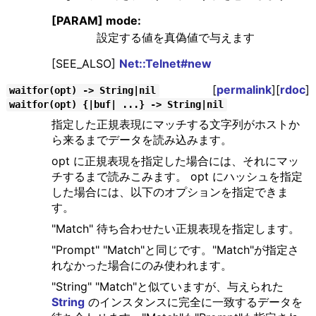
[PARAM] mode:
設定する値を真偽値で与えます
[SEE_ALSO]
Net::Telnet#new
[
permalink
][
rdoc
]
waitfor(opt) -> String|nil
waitfor(opt) {|buf| ...} -> String|nil
指定した正規表現にマッチする文字列がホストか
ら来るまでデータを読み込みます。
opt に正規表現を指定した場合には、それにマッ
チするまで読みこみます。 opt にハッシュを指定
した場合には、以下のオプションを指定できま
す。
"Match" 待ち合わせたい正規表現を指定します。
"Prompt" "Match"と同じです。"Match"が指定さ
れなかった場合にのみ使われます。
"String" "Match"と似ていますが、与えられた
String
のインスタンスに完全に一致するデータを