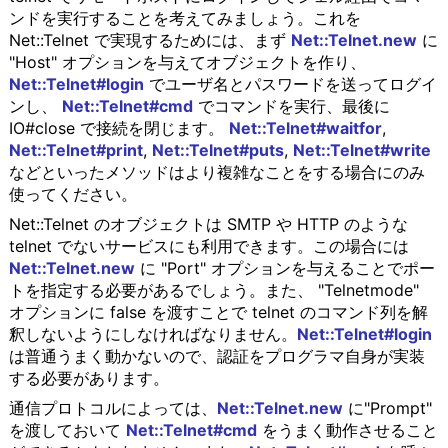
ンドを実行することを考えてみましょう。これを
Net::Telnet で実現するためには、まず
Net::Telnet.new
に
"Host" オプションを与えてオブジェクトを作り、
Net::Telnet#login
でユーザ名とパスワードを送ってログイ
ンし、
Net::Telnet#cmd
でコマンドを実行、最後に
IO#close で接続を閉じます。
Net::Telnet#waitfor
,
Net::Telnet#print
,
Net::Telnet#puts
,
Net::Telnet#write
などといったメソッドはより複雑なことをする場合にのみ
使ってください。
Net::Telnet のオブジェクトは SMTP や HTTP のような
telnet でないサービスにも利用できます。この場合には
Net::Telnet.new
に "Port" オプションを与えることでポー
トを指定する必要があるでしょう。また、 "Telnetmode"
オプションに false を渡すことで telnet のコマンド列を解
釈しないようにしなければなりません。
Net::Telnet#login
は普通うまく動かないので、認証をプログラマ自身が実装
する必要があります。
通信プロトコルによっては、
Net::Telnet.new
に"Prompt"
を渡しておいて
Net::Telnet#cmd
をうまく動作させること