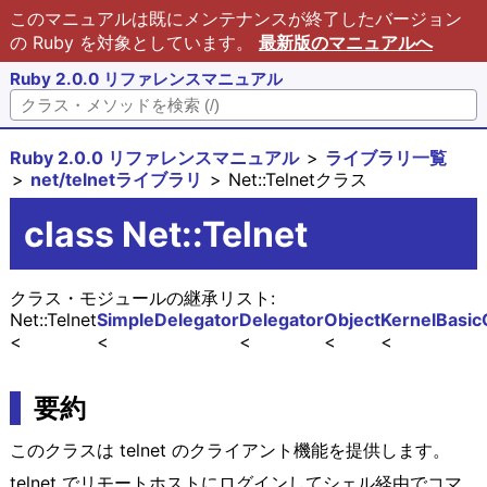
このマニュアルは既にメンテナンスが終了したバージョン
の Ruby を対象としています。
最新版のマニュアルへ
Ruby 2.0.0 リファレンスマニュアル
Ruby 2.0.0 リファレンスマニュアル
ライブラリ一覧
net/telnetライブラリ
Net::Telnetクラス
class Net::Telnet
クラス・モジュールの継承リスト:
Net::Telnet
SimpleDelegator
Delegator
Object
Kernel
Basic
要約
このクラスは telnet のクライアント機能を提供します。
telnet でリモートホストにログインしてシェル経由でコマ