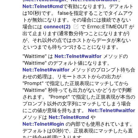
Net::Telnet#cmd
で有効になります)。デフォルト
は10(秒)です。 falseを指定することでタイムアウ
トが無効になります。その場合には接続できない
場合には
connect(2)
で Errno::ETIMEOUT が
出て止まります(通常数分待つことになりますが)
が、それ以外の点ではホストからデータが来ない
といつまでも待ちつづけることになります。
"Waittime" は
Net::Telnet#waitfor
メソッドの
"Waittime" のデフォルト値になります。
Net::Telnet#waitfor
メソッドのプロンプト待ち合
わせの処理は、リモートホストからの出力が
"Prompt" で指定した正規表現にマッチしてから
"Waittime" 秒待っても出力がないかどうかで判断
されます。 "Prompt" で指定した正規表現が本当の
プロンプト以外の文字列にマッチしてしまう場合
にこの値が意味を持ちます。
Net::Telnet#waitfor
メソッドは
Net::Telnet#cmd
や
Net::Telnet#login
の内部でも使用されています。
デフォルトは0(秒)で、正規表現にマッチしたら直
ちに待合せ処理に入ります。