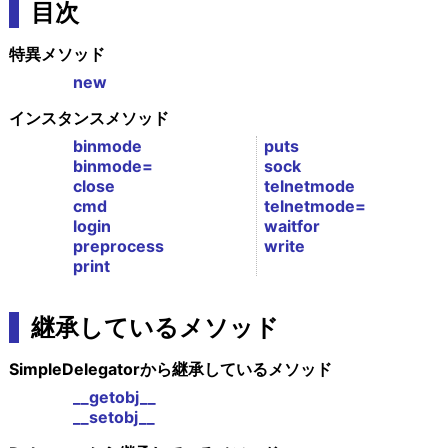
目次
特異メソッド
new
インスタンスメソッド
binmode
puts
binmode=
sock
close
telnetmode
cmd
telnetmode=
login
waitfor
preprocess
write
print
継承しているメソッド
SimpleDelegatorから継承しているメソッド
__getobj__
__setobj__