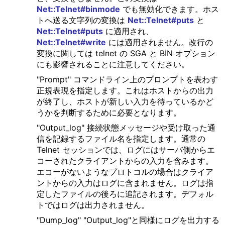
Net::Telnet#binmode
でも無効化できます。ホス
トへ送る文字列の変換は
Net::Telnet#puts
と
Net::Telnet#puts
に適用され、
Net::Telnet#write
には適用されません。改行の
変換に関しては telnet の SGA と BIN オプション
にも影響されることに注意してください。
"Prompt" コマンドライン上のプロンプトを表わす
正規表現を指定します。これはホストからの出力
が終了し、ホストが新しい入力を待っているかど
うかを判断するために必要となります。
"Output_log" 接続状態メッセージや受け取った通
信を記録するファイル名を指定します。通常の
Telnet セッションでは、ログにはサーバ側からエ
コーされたクライアントからの入力を含みます。
エコーがないようなプロトコルの場合はクライア
ントからの入力はログに含まれません。ログは指
定したファイルの後ろに追記されます。デフォル
トではログは出力されません。
"Dump_log" "Output_log"と同様にログを出力する