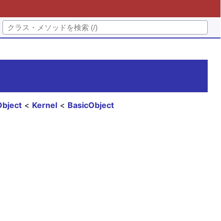
Object
Kernel
BasicObject