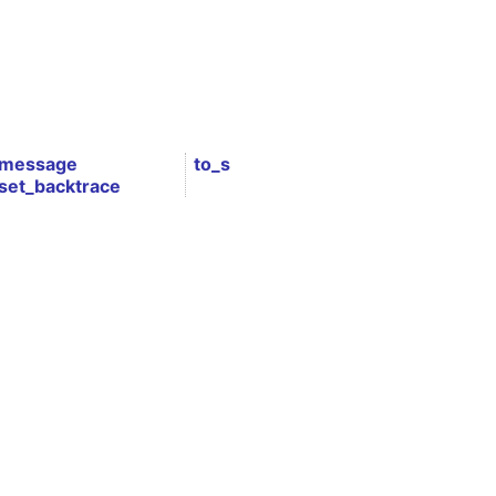
message
to_s
set_backtrace