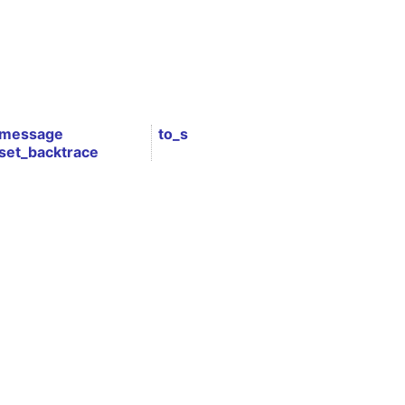
message
to_s
set_backtrace