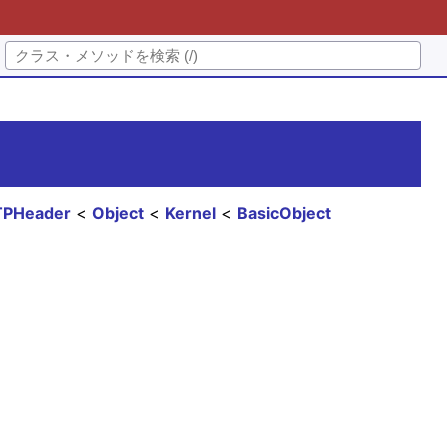
TPHeader
Object
Kernel
BasicObject