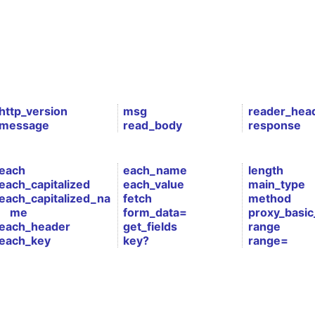
http_version
msg
reader_hea
message
read_body
response
each
each_name
length
each_capitalized
each_value
main_type
each_capitalized_na
fetch
method
me
form_data=
proxy_basic
each_header
get_fields
range
each_key
key?
range=