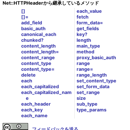
Net::HTTPHeaderから継承しているメソッド
[]
each_value
[]=
fetch
add_field
form_data=
basic_auth
get_fields
canonical_each
key?
chunked?
length
content_length
main_type
content_length=
method
content_range
proxy_basic_auth
content_type
range
content_type=
range=
delete
range_length
each
set_content_type
each_capitalized
set_form_data
each_capitalized_nam
set_range
e
size
each_header
sub_type
each_key
type_params
each_name
フィードバックを送る