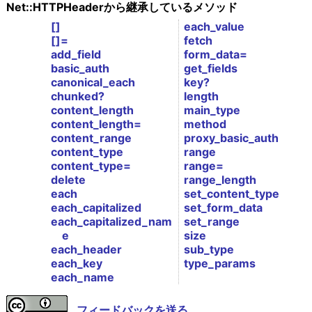
Net::HTTPHeaderから継承しているメソッド
[]
each_value
[]=
fetch
add_field
form_data=
basic_auth
get_fields
canonical_each
key?
chunked?
length
content_length
main_type
content_length=
method
content_range
proxy_basic_auth
content_type
range
content_type=
range=
delete
range_length
each
set_content_type
each_capitalized
set_form_data
each_capitalized_nam
set_range
e
size
each_header
sub_type
each_key
type_params
each_name
フィードバックを送る