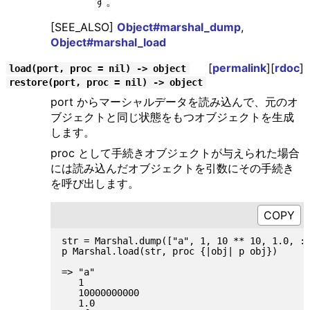
す。
[SEE_ALSO]
Object#marshal_dump
,
Object#marshal_load
[
permalink
][
rdoc
]
load(port, proc = nil) -> object
restore(port, proc = nil) -> object
port からマーシャルデータを読み込んで、元のオ
ブジェクトと同じ状態をもつオブジェクトを生成
します。
proc として手続きオブジェクトが与えられた場合
には読み込んだオブジェクトを引数にその手続き
を呼び出します。
str = Marshal.dump(["a", 1, 10 ** 10, 1.0, :f
p Marshal.load(str, proc {|obj| p obj})

=> "a"

   1

   10000000000

   1.0
