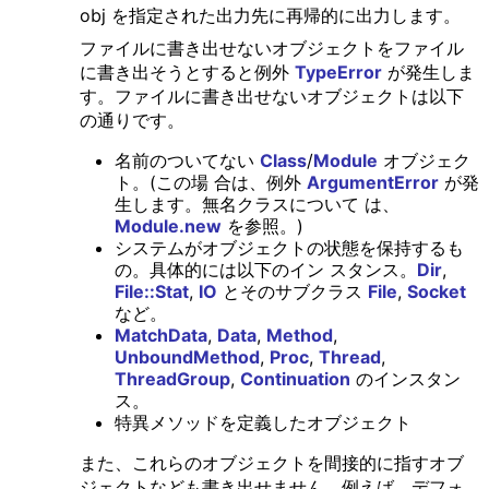
obj を指定された出力先に再帰的に出力します。
ファイルに書き出せないオブジェクトをファイル
に書き出そうとすると例外
TypeError
が発生しま
す。ファイルに書き出せないオブジェクトは以下
の通りです。
名前のついてない
Class
/
Module
オブジェク
ト。(この場 合は、例外
ArgumentError
が発
生します。無名クラスについて は、
Module.new
を参照。)
システムがオブジェクトの状態を保持するも
の。具体的には以下のイン スタンス。
Dir
,
File::Stat
,
IO
とそのサブクラス
File
,
Socket
など。
MatchData
,
Data
,
Method
,
UnboundMethod
,
Proc
,
Thread
,
ThreadGroup
,
Continuation
のインスタン
ス。
特異メソッドを定義したオブジェクト
また、これらのオブジェクトを間接的に指すオブ
ジェクトなども書き出せません。例えば、デフォ