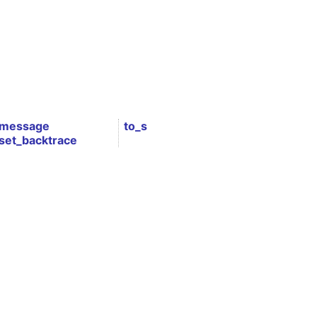
message
to_s
set_backtrace