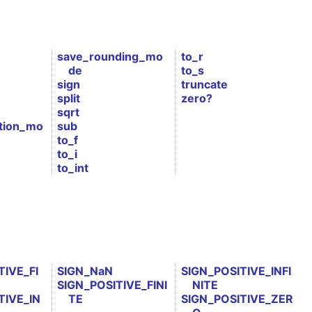
save_rounding_mo
to_r
de
to_s
sign
truncate
split
zero?
sqrt
tion_mo
sub
to_f
to_i
to_int
IVE_FI
SIGN_NaN
SIGN_POSITIVE_INFI
SIGN_POSITIVE_FINI
NITE
TIVE_IN
TE
SIGN_POSITIVE_ZER