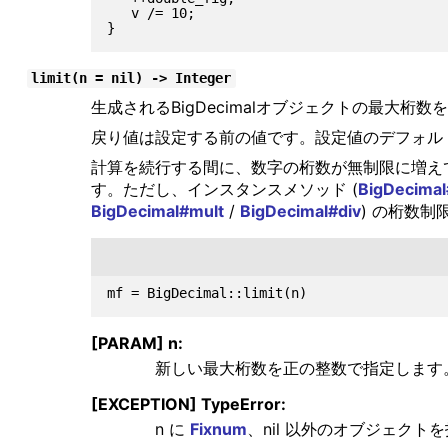
   v /= 10;

limit(n = nil) -> Integer
生成されるBigDecimalオブジェクトの最大桁数
戻り値は設定する前の値です。設定値のデフォル
計算を続行する間に、数字の桁数が無制限に増えてし
す。ただし、インスタンスメソッド (
BigDecimal
BigDecimal#mult
/
BigDecimal#div
) の桁数制限
[PARAM] n:
新しい最大桁数を正の整数で指定します
[EXCEPTION] TypeError:
n に
Fixnum
、nil 以外のオブジェク