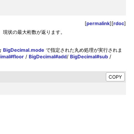
[
permalink
][
rdoc
]
場合は、現状の最大桁数が返ります。
合
BigDecimal.mode
で指定された丸め処理が実行されま
imal#floor
/
BigDecimal#add
/
BigDecimal#sub
/