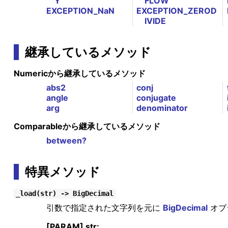
Y
FLOW
EXCEPTION_NaN
EXCEPTION_ZEROD
IVIDE
継承しているメソッド
Numericから継承しているメソッド
abs2
conj
angle
conjugate
arg
denominator
Comparableから継承しているメソッド
between?
特異メソッド
_load(str) -> BigDecimal
引数で指定された文字列を元に
BigDecimal
オブ
[PARAM] str: