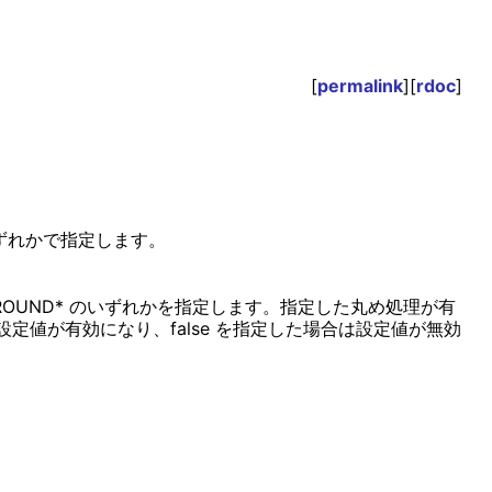
[
permalink
][
rdoc
]
ずれかで指定します。
l::_ROUND* のいずれかを指定します。指定した丸め処理が有
合は設定値が有効になり、false を指定した場合は設定値が無効