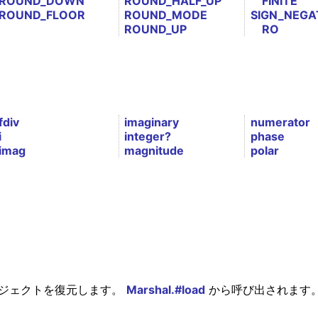
ROUND_DOWN
ROUND_HALF_UP
FINITE
ROUND_FLOOR
ROUND_MODE
SIGN_NEGA
ROUND_UP
RO
fdiv
imaginary
numerator
i
integer?
phase
imag
magnitude
polar
ジェクトを復元します。
Marshal.#load
から呼び出されます