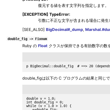
復元する値を表す文字列を指定します。
[EXCEPTION] TypeError:
引数に不正な文字が含まれる場合に発生
[SEE_ALSO]
BigDecimal#_dump
,
Marshal.#d
double_fig -> Fixnum
Ruby の
Float
クラスが保持できる有効数字の数
double_figは以下の C プログラムの結果と同じ
double v = 1.0;

int double_fig = 0;

while (v + 1.0 > 1.0) {

   ++double_fig;
