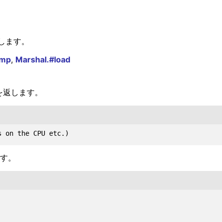
します。
ump
,
Marshal.#load
を返します。
です。