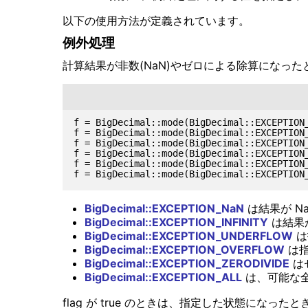
以下の使用方法が定義されています。
例外処理
計算結果が非数(NaN)やゼロによる除算になっ
f = BigDecimal::mode(BigDecimal::EXCEPTION_
f = BigDecimal::mode(BigDecimal::EXCEPTION_
f = BigDecimal::mode(BigDecimal::EXCEPTION_
f = BigDecimal::mode(BigDecimal::EXCEPTION_
f = BigDecimal::mode(BigDecimal::EXCEPTION_
BigDecimal::EXCEPTION_NaN
は結果が N
BigDecimal::EXCEPTION_INFINITY
は結果が
BigDecimal::EXCEPTION_UNDERFLOW
は
BigDecimal::EXCEPTION_OVERFLOW
は指
BigDecimal::EXCEPTION_ZERODIVIDE
は
BigDecimal::EXCEPTION_ALL
は、可能な
flag が true のときは、指定した状態になっ