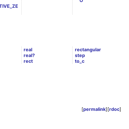
O
TIVE_ZE
real
rectangular
real?
step
rect
to_c
[
permalink
][
rdoc
]
。