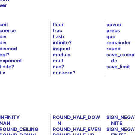
ver
ceil
floor
power
coerce
frac
precs
div
hash
quo
div
infinite?
remainder
divmod
inspect
round
eql?
modulo
save_excep
exponent
mult
de
finite?
nan?
save_limit
fix
nonzero?
INFINITY
ROUND_HALF_DOW
SIGN_NEGAT
NAN
N
NITE
ROUND_CEILING
ROUND_HALF_EVEN
SIGN_NEGA