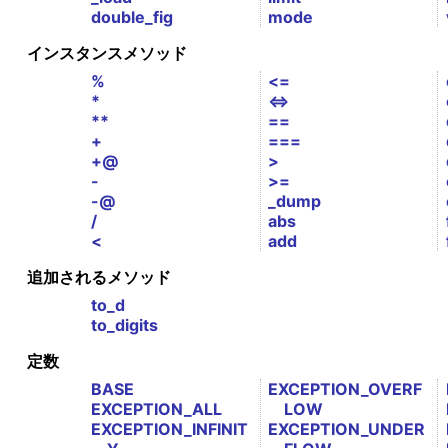
double_fig
mode
インスタンスメソッド
%
<=
*
<=>
**
==
+
===
+@
>
-
>=
-@
_dump
/
abs
<
add
追加されるメソッド
to_d
to_digits
定数
BASE
EXCEPTION_OVERF
EXCEPTION_ALL
LOW
EXCEPTION_INFINIT
EXCEPTION_UNDER