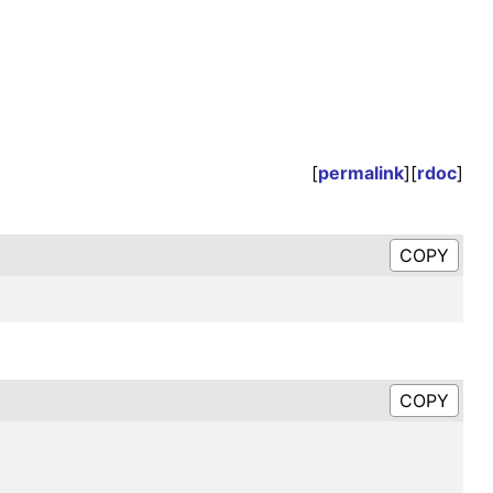
[
permalink
][
rdoc
]