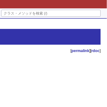
[
permalink
][
rdoc
]