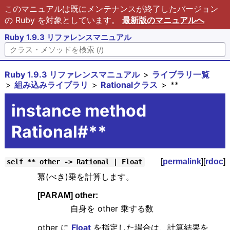
このマニュアルは既にメンテナンスが終了したバージョン
の Ruby を対象としています。
最新版のマニュアルへ
Ruby 1.9.3 リファレンスマニュアル
Ruby 1.9.3 リファレンスマニュアル
ライブラリ一覧
組み込みライブラリ
Rationalクラス
**
instance method
Rational#**
[
permalink
][
rdoc
]
self ** other -> Rational | Float
冪(べき)乗を計算します。
[PARAM] other:
自身を other 乗する数
other に
Float
を指定した場合は、計算結果を