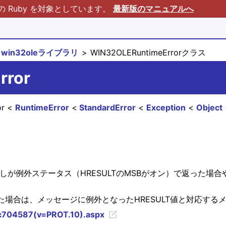
Ruby を対象としています。
最新版のマニュアルへ
win32oleライブラリ
WIN32OLERuntimeErrorクラス
rror
or
RuntimeError
StandardError
Exception
Object
ション呼び出しが例外ステータス（HRESULTのMSBがオン）で返
た場合は、メッセージに例外となったHRESULT値と対応する
/cc704587(v=PROT.10).aspx