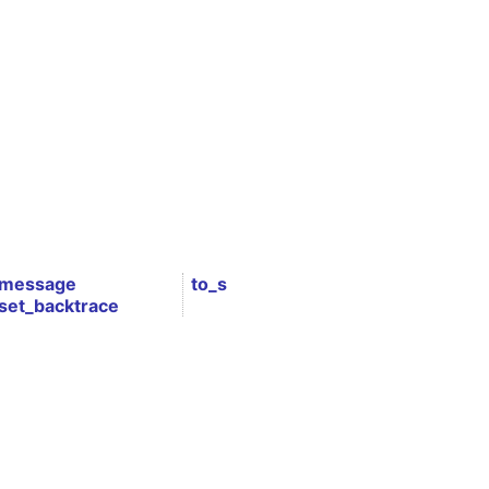
message
to_s
set_backtrace