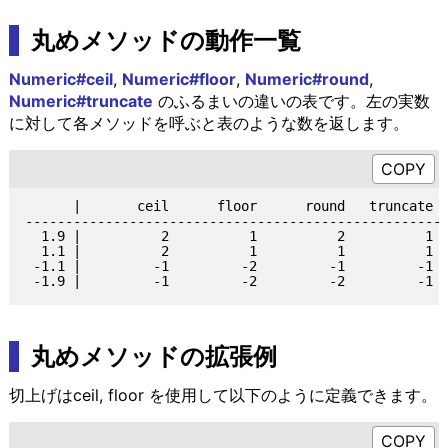
丸めメソッドの動作一覧
Numeric#ceil
,
Numeric#floor
,
Numeric#round
,
Numeric#truncate
のふるまいの違いの表です。左の実数
に対して各メソッドを呼ぶと表のような数を返します。
      |       ceil      floor      round   truncate

----------------------------------------------------

  1.9 |          2          1          2          1

  1.1 |          2          1          1          1

 -1.1 |         -1         -2         -1         -1

丸めメソッドの拡張例
切上げはceil, floor を使用して以下のように定義できます。