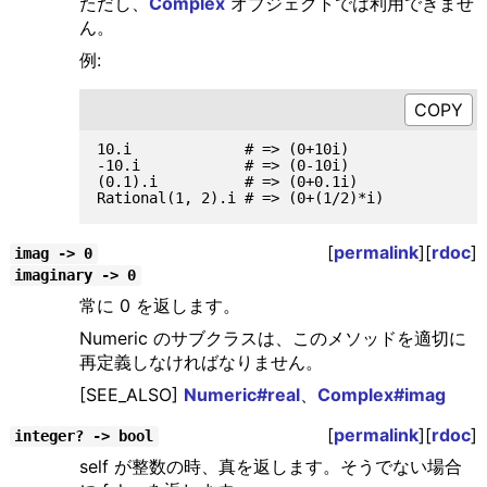
ただし、
Complex
オブジェクトでは利用できませ
ん。
例:
10.i             # => (0+10i)

-10.i            # => (0-10i)

(0.1).i          # => (0+0.1i)

[
permalink
][
rdoc
]
imag -> 0
imaginary -> 0
常に 0 を返します。
Numeric のサブクラスは、このメソッドを適切に
再定義しなければなりません。
[SEE_ALSO]
Numeric#real
、
Complex#imag
[
permalink
][
rdoc
]
integer? -> bool
self が整数の時、真を返します。そうでない場合