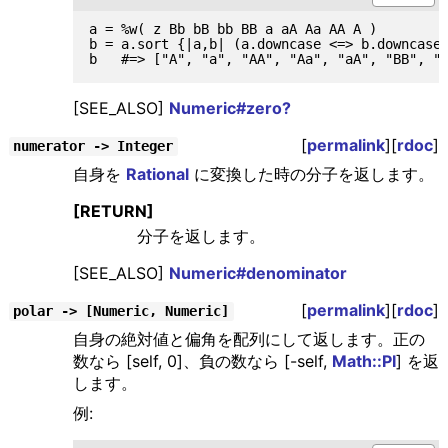
a = %w( z Bb bB bb BB a aA Aa AA A )

b = a.sort {|a,b| (a.downcase <=> b.downcase)
[SEE_ALSO]
Numeric#zero?
[
permalink
][
rdoc
]
numerator -> Integer
自身を
Rational
に変換した時の分子を返します。
[RETURN]
分子を返します。
[SEE_ALSO]
Numeric#denominator
[
permalink
][
rdoc
]
polar -> [Numeric, Numeric]
自身の絶対値と偏角を配列にして返します。正の
数なら [self, 0]、負の数なら [-self,
Math::PI
] を返
します。
例: