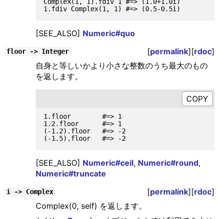
Complex(1, 1).fdiv 1 #=> (1.0+1.0i)

[SEE_ALSO]
Numeric#quo
[
permalink
][
rdoc
]
floor -> Integer
自身と等しいかより小さな整数のうち最大のもの
を返します。
1.floor        #=> 1

1.2.floor      #=> 1

(-1.2).floor   #=> -2

[SEE_ALSO]
Numeric#ceil
,
Numeric#round
,
Numeric#truncate
[
permalink
][
rdoc
]
i -> Complex
Complex(0, self) を返します。