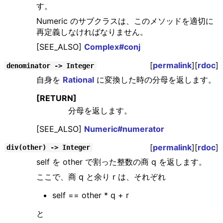
す。
Numeric のサブクラスは、このメソッドを適切に
再定義しなければなりません。
[SEE_ALSO]
Complex#conj
[
permalink
][
rdoc
]
denominator -> Integer
自身を
Rational
に変換した時の分母を返します。
[RETURN]
分母を返します。
[SEE_ALSO]
Numeric#numerator
[
permalink
][
rdoc
]
div(other) -> Integer
self を other で割った整数の商 q を返します。
ここで、商 q と余り r は、それぞれ
self == other * q + r
と