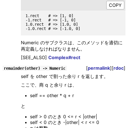
1.rect    # => [1, 0]

-1.rect   # => [-1, 0]

1.0.rect  # => [1.0, 0]

Numeric のサブクラスは、このメソッドを適切に
再定義しなければなりません。
[SEE_ALSO]
Complex#rect
[
permalink
][
rdoc
]
remainder(other) -> Numeric
self を other で割った余り r を返します。
ここで、商 q と余り r は、
self == other * q + r
と
self > 0 のとき 0 <= r < |other|
self < 0 のとき -|other| < r <= 0
q は整数