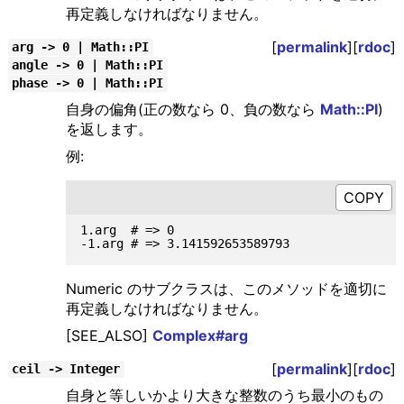
再定義しなければなりません。
[
permalink
][
rdoc
]
arg -> 0 | Math::PI
angle -> 0 | Math::PI
phase -> 0 | Math::PI
自身の偏角(正の数なら 0、負の数なら
Math::PI
)
を返します。
例:
1.arg  # => 0

Numeric のサブクラスは、このメソッドを適切に
再定義しなければなりません。
[SEE_ALSO]
Complex#arg
[
permalink
][
rdoc
]
ceil -> Integer
自身と等しいかより大きな整数のうち最小のもの