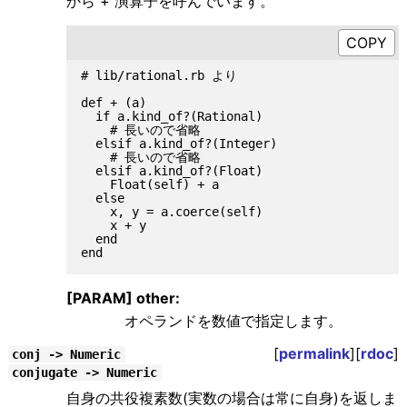
から + 演算子を呼んでいます。
# lib/rational.rb より

def + (a)

  if a.kind_of?(Rational)

    # 長いので省略

  elsif a.kind_of?(Integer)

    # 長いので省略

  elsif a.kind_of?(Float)

    Float(self) + a

  else

    x, y = a.coerce(self)

    x + y

  end

[PARAM] other:
オペランドを数値で指定します。
[
permalink
][
rdoc
]
conj -> Numeric
conjugate -> Numeric
自身の共役複素数(実数の場合は常に自身)を返しま