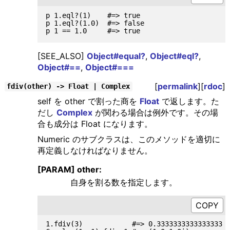
p 1.eql?(1)    #=> true

p 1.eql?(1.0)  #=> false

[SEE_ALSO]
Object#equal?
,
Object#eql?
,
Object#==
,
Object#===
[
permalink
][
rdoc
]
fdiv(other) -> Float | Complex
self を other で割った商を
Float
で返します。た
だし
Complex
が関わる場合は例外です。その場
合も成分は Float になります。
Numeric のサブクラスは、このメソッドを適切に
再定義しなければなりません。
[PARAM] other:
自身を割る数を指定します。
1.fdiv(3)            #=> 0.3333333333333333
