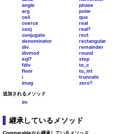
angle
phase
arg
polar
ceil
quo
coerce
real
conj
real?
conjugate
rect
denominator
rectangular
div
remainder
divmod
round
eql?
step
fdiv
to_c
floor
to_int
i
truncate
imag
zero?
追加されるメソッド
im
継承しているメソッド
Comparableから継承しているメソッド