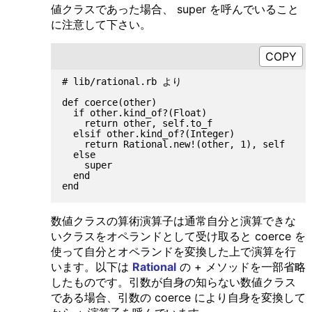
値クラスであった場合、 super を呼んでいること
に注意して下さい。
# lib/rational.rb より

def coerce(other)

  if other.kind_of?(Float)

    return other, self.to_f

  elsif other.kind_of?(Integer)

    return Rational.new!(other, 1), self

  else

    super

  end

数値クラスの算術演算子は通常自分と演算できな
いクラスをオペランドとして受け取ると coerce を
使って自分とオペランドを変換した上で演算を行
います。以下は
Rational
の + メソッドを一部省略
したものです。引数が自身の知らない数値クラス
である場合、引数の coerce により自身を変換して