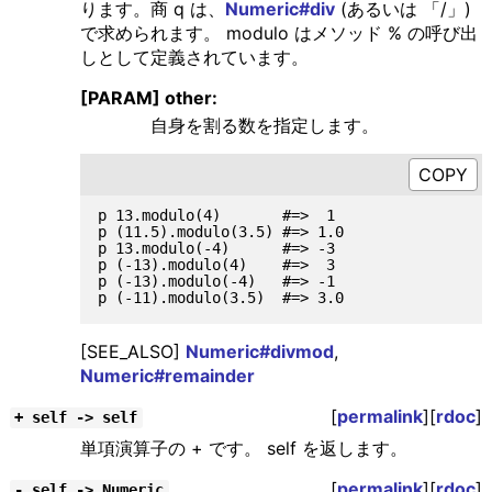
ります。商 q は、
Numeric#div
(あるいは 「/」)
で求められます。 modulo はメソッド % の呼び出
しとして定義されています。
[PARAM] other:
自身を割る数を指定します。
p 13.modulo(4)       #=>  1

p (11.5).modulo(3.5) #=> 1.0

p 13.modulo(-4)      #=> -3

p (-13).modulo(4)    #=>  3

p (-13).modulo(-4)   #=> -1

[SEE_ALSO]
Numeric#divmod
,
Numeric#remainder
[
permalink
][
rdoc
]
+ self -> self
単項演算子の + です。 self を返します。
[
permalink
][
rdoc
]
- self -> Numeric