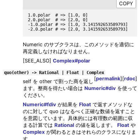
1.0.polar  # => [1.0, 0]

2.0.polar  # => [2.0, 0]

-1.0.polar # => [1.0, 3.141592653589793]

Numeric のサブクラスは、このメソッドを適切に
再定義しなければなりません。
[SEE_ALSO]
Complex#polar
quo(other) -> Rational | Float | Complex
[
permalink
][
rdoc
]
self を other で割った商を返し
ます。整商を得たい場合は
Numeric#div
を使って
ください。
Numeric#fdiv
が結果を
Float
で返すメソッドな
のに対して quo はなるべく正確な数値を返すこと
を意図しています。具体的には有理数の範囲に収
まる計算では
Rational
の値を返します。
Float
や
Complex
が関わるときはそれらのクラスになりま
す。