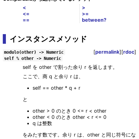
<
>
<=
>=
==
between?
インスタンスメソッド
[
permalink
][
rdoc
]
modulo(other) -> Numeric
self % other -> Numeric
self を other で割った余り r を返します。
ここで、商 q と余り r は、
self == other * q + r
と
other > 0 のとき 0 <= r < other
other < 0 のとき other < r <= 0
q は整数
をみたす数です。余り r は、other と同じ符号にな