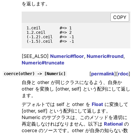
を返します。
1.ceil        #=> 1

1.2.ceil      #=> 2

(-1.2).ceil   #=> -1

[SEE_ALSO]
Numeric#floor
,
Numeric#round
,
Numeric#truncate
[
permalink
][
rdoc
]
coerce(other) -> [Numeric]
自身と other が同じクラスになるよう、自身か
other を変換し [other, self] という配列にして返し
ます。
デフォルトでは self と other を
Float
に変換して
[other, self] という配列にして返します。
Numeric のサブクラスは、このメソッドを適切に
再定義しなければなりません。以下は
Rational
の
coerce のソースです。other が自身の知らない数