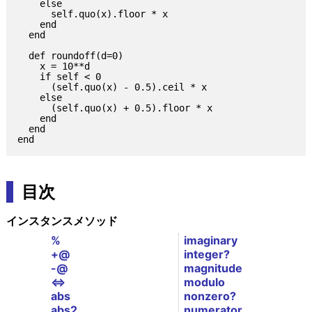
    else

      self.quo(x).floor * x

    end

  end

  def roundoff(d=0)

    x = 10**d

    if self < 0

      (self.quo(x) - 0.5).ceil * x

    else

      (self.quo(x) + 0.5).floor * x

    end

  end

目次
インスタンスメソッド
%
imaginary
+@
integer?
-@
magnitude
<=>
modulo
abs
nonzero?
abs2
numerator