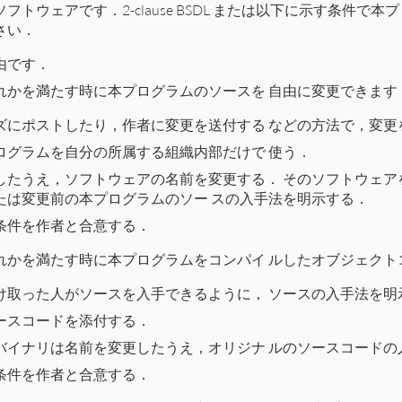
ウェアです．2-clause BSDL または以下に示す条件で本プログ
さい．
由です．
れかを満たす時に本プログラムのソースを 自由に変更できます
ズにポストしたり，作者に変更を送付する などの方法で，変更
ログラムを自分の所属する組織内部だけで 使う．
したうえ，ソフトウェアの名前を変更する． そのソフトウェア
たは変更前の本プログラムのソー スの入手法を明示する．
条件を作者と合意する．
れかを満たす時に本プログラムをコンパイ ルしたオブジェクト
け取った人がソースを入手できるように， ソースの入手法を明
ースコードを添付する．
バイナリは名前を変更したうえ，オリジナ ルのソースコードの
条件を作者と合意する．