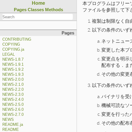
本プログラムはフリーソフト
Home
ファイルを参照して下
Pages
Classes
Methods
複製は制限なく自
以下の条件のいず
Pages
CONTRIBUTING
ネットニュー
COPYING
変更した本プ
COPYING.ja
LEGAL
変更点を明示
NEWS-1.8.7
配布する．ま
NEWS-1.9.1
NEWS-1.9.2
その他の変更
NEWS-1.9.3
NEWS-2.0.0
以下の条件のいず
NEWS-2.1.0
NEWS-2.2.0
NEWS-2.3.0
バイナリを受
NEWS-2.4.0
機械可読なソ
NEWS-2.5.0
NEWS-2.6.0
変更を行った
NEWS-2.7.0
NEWS
その他の配布
README.ja
README