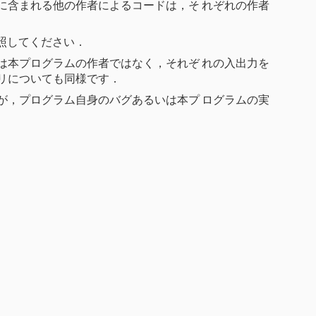
に含まれる他の作者によるコードは，そ れぞれの作者
参照してください．
は本プログラムの作者ではなく，それぞ れの入出力を
リについても同様です．
が，プログラム自身のバグあるいは本プ ログラムの実