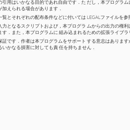
の引用はいかなる目的であれ自由です．た だし，本プログラム
が加えられる場合があります．
覧とそれぞれの配布条件などに付いては LEGALファイルを
入力となるスクリプトおよび，本プログラ ムからの出力の権利
ます．また，本プログラムに 組み込まれるための拡張ライブラ
保証です．作者は本プログラムをサポート する意志はあります
るいかなる損害に対しても責 任を持ちません．