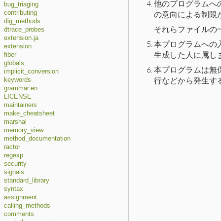
他のプログラムへ
bug_triaging
の意向による制限
contributing
dig_methods
それらファイルの一
dtrace_probes
extension.ja
本プログラムへの
extension
生成した人に属し
fiber
globals
本プログラムは無
implicit_conversion
行などから発生す
keywords
grammar.en
LICENSE
maintainers
make_cheatsheet
marshal
memory_view
method_documentation
ractor
regexp
security
signals
standard_library
syntax
assignment
calling_methods
comments