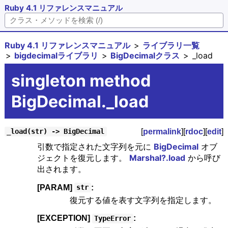
Ruby 4.1 リファレンスマニュアル
Ruby 4.1 リファレンスマニュアル
ライブラリ一覧
bigdecimalライブラリ
BigDecimalクラス
_load
singleton method
BigDecimal._load
[
permalink
][
rdoc
][
edit
]
_load(str) -> BigDecimal
引数で指定された文字列を元に
BigDecimal
オブ
ジェクトを復元します。
Marshal?.load
から呼び
出されます。
[PARAM]
:
str
復元する値を表す文字列を指定します。
[EXCEPTION]
:
TypeError